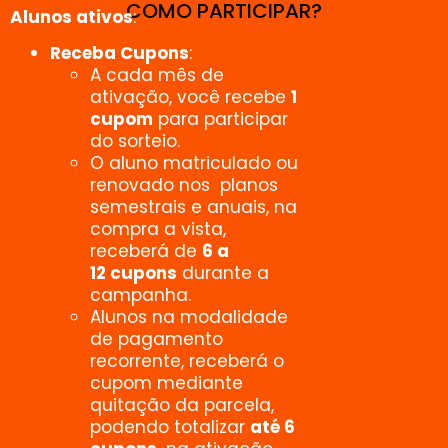
COMO PARTICIPAR?
Alunos ativos
:
Receba Cupons
:
A cada mês de
ativação, você recebe
1
cupom
para participar
do sorteio.
O aluno matriculado ou
renovado nos planos
semestrais e anuais, na
compra a vista,
receberá de
6 a
12 cupons
durante a
campanha.
Alunos na modalidade
de pagamento
recorrente, receberá o
cupom mediante
quitação da parcela,
podendo totalizar
até 6