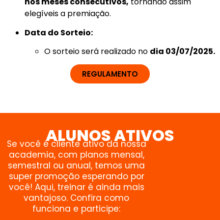
nos meses consecutivos,
tornando assim
elegíveis a premiação.
Data do Sorteio:
O sorteio será realizado no
dia 03/07/2025.
REGULAMENTO
ALUNOS ATIVOS
Se você é cliente ativo da nossa
academia, com planos mensal,
semestral ou anual, temos uma
super promoção esperando por
você! Aqui, treinar é ainda mais
vantajoso. Confira como
funciona e participe: